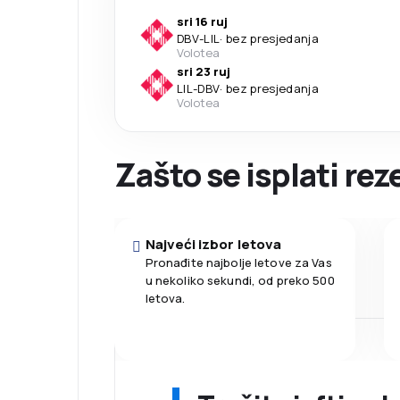
sri 16 ruj
DBV
-
LIL
·
bez presjedanja
Volotea
sri 23 ruj
LIL
-
DBV
·
bez presjedanja
Volotea
Zašto se isplati rez
Najveći izbor letova
Pronađite najbolje letove za Vas
u nekoliko sekundi, od preko 500
letova.