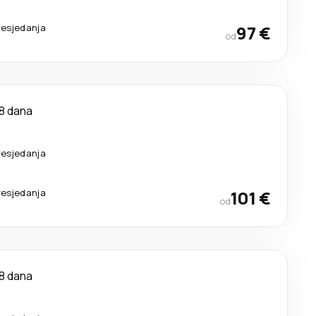
resjedanja
97 €
od
8 dana
resjedanja
resjedanja
101 €
od
8 dana