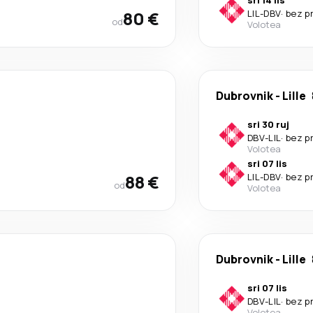
sri 14 lis
80 €
LIL
-
DBV
·
bez p
od
Volotea
Dubrovnik
-
Lille
sri 30 ruj
DBV
-
LIL
·
bez p
Volotea
sri 07 lis
88 €
LIL
-
DBV
·
bez p
od
Volotea
Dubrovnik
-
Lille
sri 07 lis
DBV
-
LIL
·
bez p
Volotea