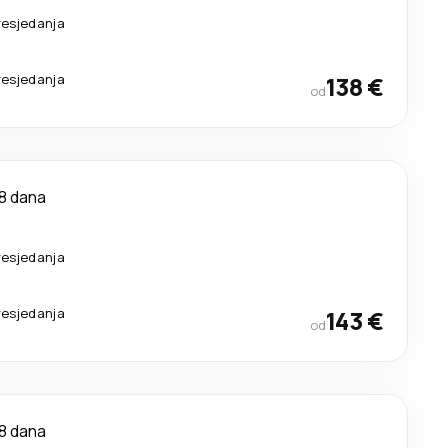
resjedanja
resjedanja
138 €
od
8 dana
resjedanja
resjedanja
143 €
od
8 dana