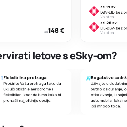
sri 19 svi
DBV
-
LIL
·
bez p
Volotea
sri 26 svi
148 €
LIL
-
DBV
·
bez p
od
Volotea
ervirati letove s eSky-om?
Fleksibilna pretraga
Bogatstvo sadrž
Proširite Vašu pretragu tako da
Uživajte u dodatni
uključi obližnje aerodrome i
putno osiguranje, o
fleksibilan izbor datuma kako bi
otkazivanja, iznajml
pronašli najjeftiniju opciju.
automobila, lokalne 
još mnogo toga.