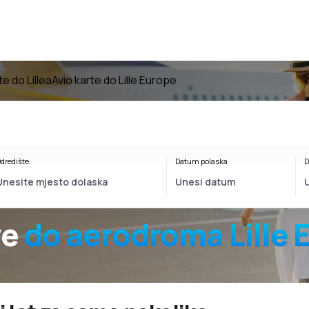
te do Lillea
Avio karte do Lille Europe
dredište
Datum polaska
D
ve
do
aerodroma
Lille