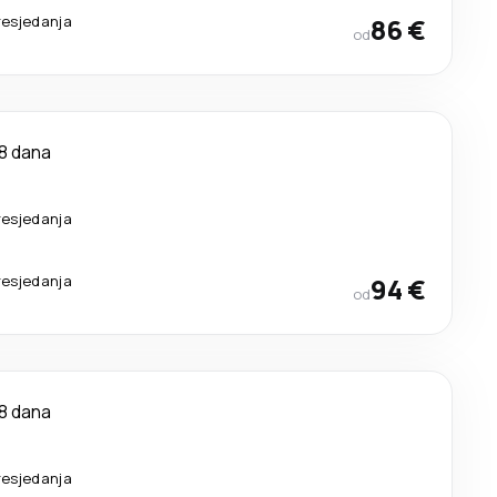
resjedanja
86 €
od
8 dana
resjedanja
resjedanja
94 €
od
8 dana
resjedanja