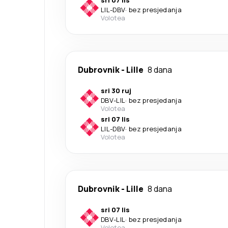
sri 07 lis
LIL
-
DBV
·
bez presjedanja
Volotea
Dubrovnik
-
Lille
8 dana
sri 30 ruj
DBV
-
LIL
·
bez presjedanja
Volotea
sri 07 lis
LIL
-
DBV
·
bez presjedanja
Volotea
Dubrovnik
-
Lille
8 dana
sri 07 lis
DBV
-
LIL
·
bez presjedanja
Volotea