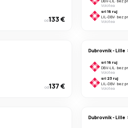
DBV
-
LIL
·
bez p
Volotea
sri 16 ruj
133 €
LIL
-
DBV
·
bez p
od
Volotea
Dubrovnik
-
Lille
sri 16 ruj
DBV
-
LIL
·
bez p
Volotea
sri 23 ruj
137 €
LIL
-
DBV
·
bez p
od
Volotea
Dubrovnik
-
Lille