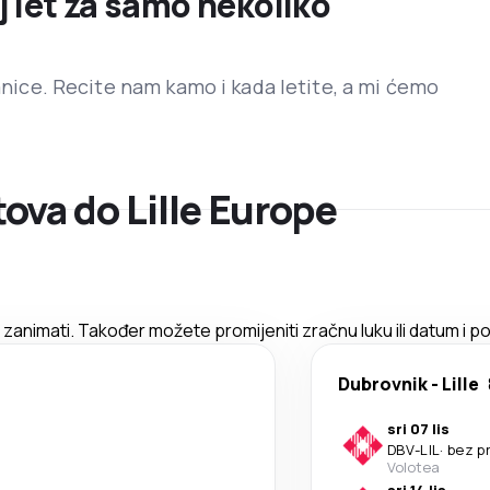
j let za samo nekoliko
ranice. Recite nam kamo i kada letite, a mi ćemo
ova do Lille Europe
animati. Također možete promijeniti zračnu luku ili datum i po
Dubrovnik
-
Lille
sri 07 lis
DBV
-
LIL
·
bez p
Volotea