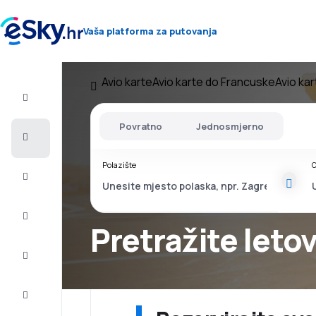
Vaša platforma za putovanja
Avio karte
Avio karte do Francuske
Avio kar
Let+Hotel
Povratno
Jednosmjerno
Avio
Karte
Polazište
O
Ljetovanje
Ljeto
2026
Pretražite leto
Zima
2026/27
Last
minute