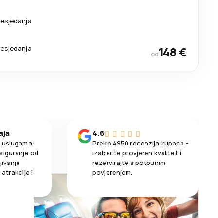
resjedanja
resjedanja
148 €
od
aja
4.6
m uslugama:
Preko 4950 recenzija kupaca -
siguranje od
izaberite provjeren kvalitet i
jivanje
rezervirajte s potpunim
atrakcije i
povjerenjem.