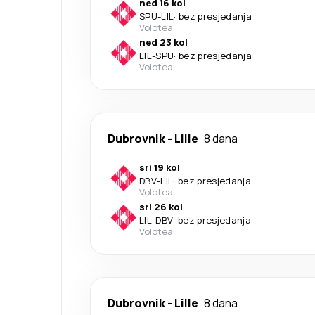
ned 16 kol
SPU
-
LIL
·
bez presjedanja
Volotea
ned 23 kol
LIL
-
SPU
·
bez presjedanja
Volotea
Dubrovnik
-
Lille
8 dana
sri 19 kol
DBV
-
LIL
·
bez presjedanja
Volotea
sri 26 kol
LIL
-
DBV
·
bez presjedanja
Volotea
Dubrovnik
-
Lille
8 dana