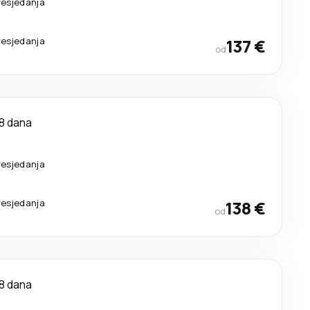
resjedanja
resjedanja
137 €
od
8 dana
resjedanja
resjedanja
138 €
od
8 dana