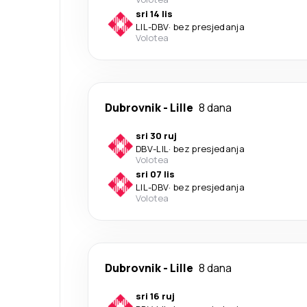
sri 14 lis
LIL
-
DBV
·
bez presjedanja
Volotea
Dubrovnik
-
Lille
8 dana
sri 30 ruj
DBV
-
LIL
·
bez presjedanja
Volotea
sri 07 lis
LIL
-
DBV
·
bez presjedanja
Volotea
Dubrovnik
-
Lille
8 dana
sri 16 ruj