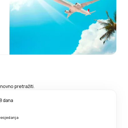
novno pretražiti.
8 dana
resjedanja