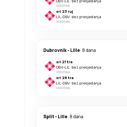
DBV
-
LIL
·
bez presjedanja
Volotea
sri 23 ruj
LIL
-
DBV
·
bez presjedanja
Volotea
Dubrovnik
-
Lille
8 dana
sri 21 tra
DBV
-
LIL
·
bez presjedanja
Volotea
sri 28 tra
LIL
-
DBV
·
bez presjedanja
Volotea
Split
-
Lille
8 dana