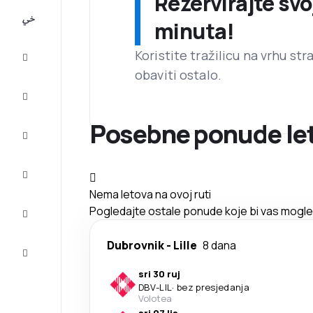
Rezervirajte svo
All-
minuta!
inclusive
Koristite tražilicu na vrhu st
Putovanje
obaviti ostalo.
Smještaj
Posebne ponude let
Prilike
Dovršite
putovanje
Nema letova na ovoj ruti
Inspiracija
Pogledajte ostale ponude koje bi vas mogle z
i savjeti
Služba
Dubrovnik
-
Lille
8 dana
za
korisnike
sri 30 ruj
DBV
-
LIL
·
bez presjedanja
Volotea