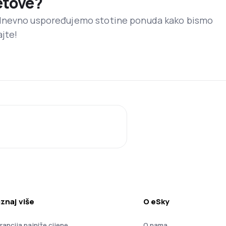
letove?
dnevno uspoređujemo stotine ponuda kako bismo
ajte!
znaj više
O eSky
rancija najniže cijene
O nama