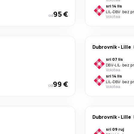
sri 14 lis
95 €
LIL
-
DBV
·
bez p
od
Volotea
Dubrovnik
-
Lille
sri 07 lis
DBV
-
LIL
·
bez p
Volotea
sri 14 lis
99 €
LIL
-
DBV
·
bez p
od
Volotea
Dubrovnik
-
Lille
sri 09 ruj