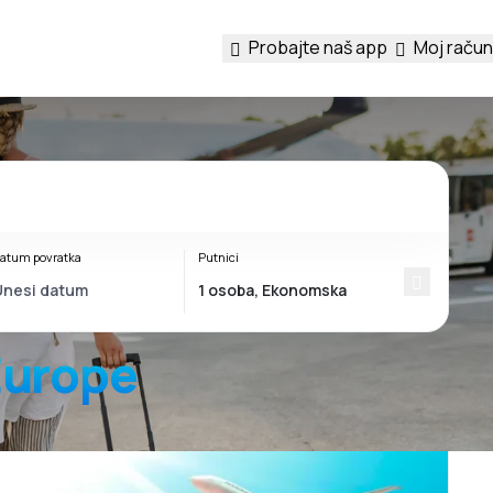
Probajte naš app
Moj račun
atum povratka
Putnici
 Europe