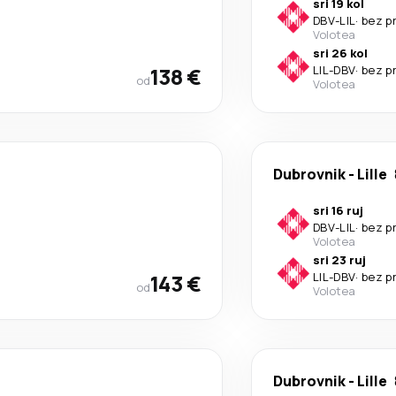
sri 19 kol
DBV
-
LIL
·
bez p
Volotea
sri 26 kol
138 €
LIL
-
DBV
·
bez p
od
Volotea
Dubrovnik
-
Lille
sri 16 ruj
DBV
-
LIL
·
bez p
Volotea
sri 23 ruj
143 €
LIL
-
DBV
·
bez p
od
Volotea
Dubrovnik
-
Lille