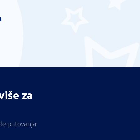
a
više za
ude putovanja