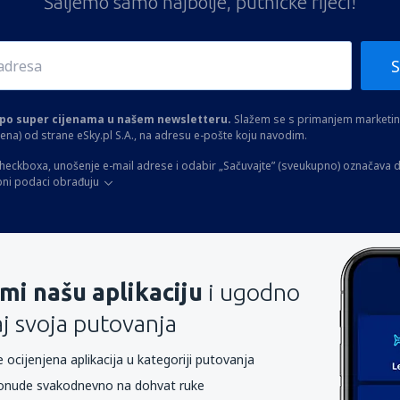
Šaljemo samo najbolje, putničke riječi!
S
a po super cijenama u našem newsletteru.
Slažem se s primanjem marketinš
ltena) od strane eSky.pl S.A., na adresu e-pošte koju navodim.
heckboxa, unošenje e-mail adrese i odabir „Sačuvajte” (sveukupno) označava d
bni podaci obrađuju
mi našu aplikaciju
i ugodno
aj svoja putovanja
 ocijenjena aplikacija u kategoriji putovanja
onude svakodnevno na dohvat ruke