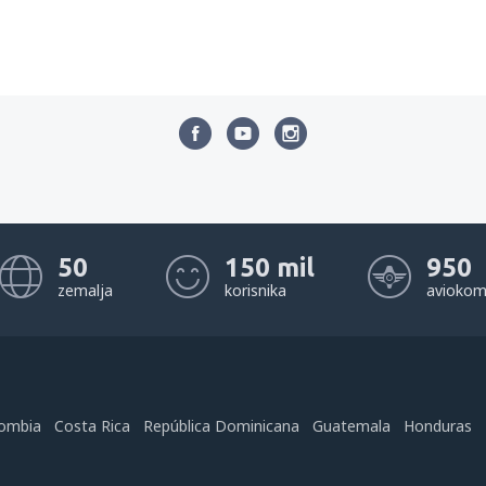
50
150 mil
950
zemalja
korisnika
aviokom
ombia
Costa Rica
República Dominicana
Guatemala
Honduras