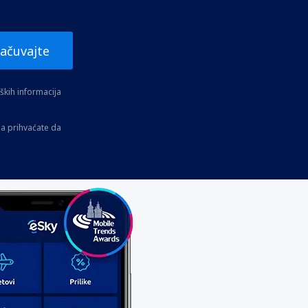
ačuvajte
kih informacija
a prihvaćate da