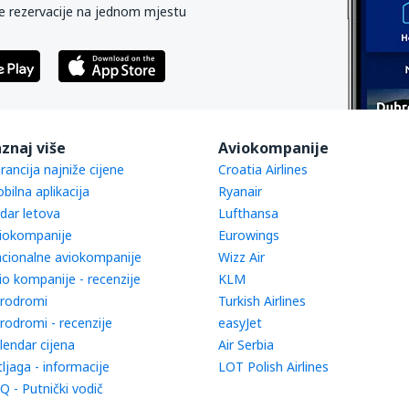
e rezervacije na jednom mjestu
znaj više
Aviokompanije
rancija najniže cijene
Croatia Airlines
bilna aplikacija
Ryanair
dar letova
Lufthansa
iokompanije
Eurowings
cionalne aviokompanije
Wizz Air
io kompanije - recenzije
KLM
rodromi
Turkish Airlines
rodromi - recenzije
easyJet
lendar cijena
Air Serbia
tljaga - informacije
LOT Polish Airlines
Q - Putnički vodič