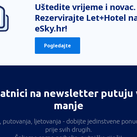
Uštedite vrijeme i novac.
Rezervirajte Let+Hotel n
eSky.hr!
Pogledajte
atnici na newsletter putuju 
manje
vi, putovanja, ljetovanja - dobijte jedinstvene pon
prije svih drugih.