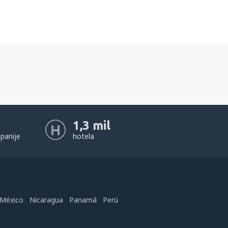
1,3 mil
panije
hotela
México
Nicaragua
Panamá
Perú