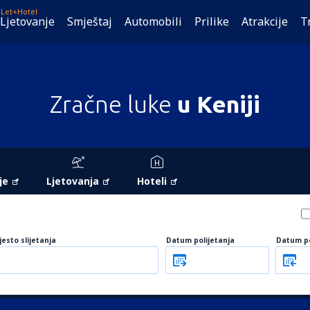
Let+Hotel
Ljetovanje
Smještaj
Automobili
Prilike
Atrakcije
T
Zračne luke
u Keniji
je
Ljetovanja
Hoteli
jesto slijetanja
Datum polijetanja
Datum p