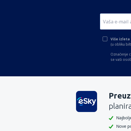
Nairobi
Više izlet
(u obliku bi
Označenje c
se vaši oso
Preuz
planir
Najbolje
Nove p