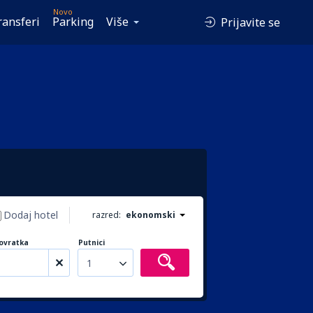
Novo
ransferi
Parking
Više
Prijavite se
Dodaj hotel
razred:
ekonomski
ovratka
Putnici
1