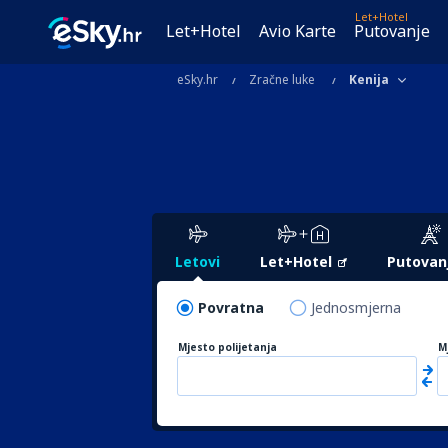
Let+Hotel
Let+Hotel
Avio Karte
Putovanje
eSky.hr
Zračne luke
Kenija
Letovi
Let+Hotel
Putovan
Povratna
Jednosmjerna
Mjesto polijetanja
M