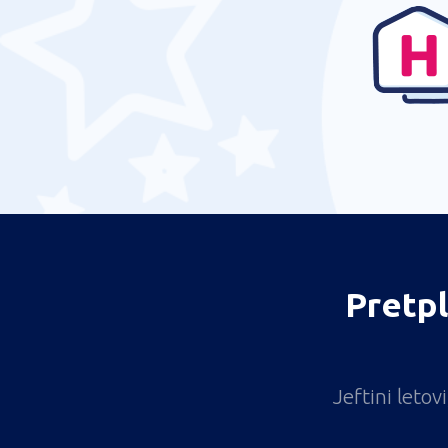
Malindi Airport (MYD)
Lamu Manda (LAU)
Masai Mara
Narok
Mombasa Moi (MBA)
Meru Mulika Lodge (JJM)
Masai Mara
Nanyuki Airport (NYK)
Masai Mara
Pretpl
Narok
Samburu Airport (UAS)
Vipingo Airport (VPG)
Jeftini leto
Wajir (WJR)