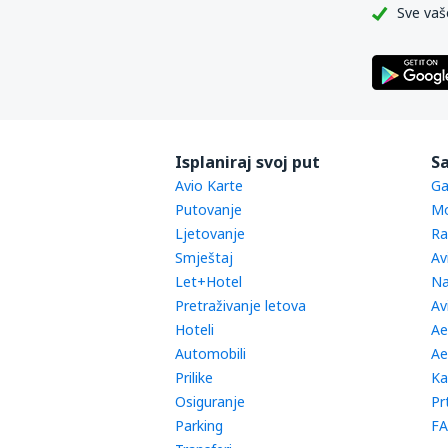
Sve vaš
Isplaniraj svoj put
Sa
Avio Karte
Ga
Putovanje
Mo
Ljetovanje
Ra
Smještaj
Av
Let+Hotel
Na
Pretraživanje letova
Av
Hoteli
Ae
Automobili
Ae
Prilike
Ka
Osiguranje
Pr
Parking
FA