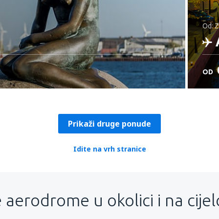
od:
OD
P
Prikaži druge ponude
Idite na vrh stranice
 aerodrome u okolici i na cije