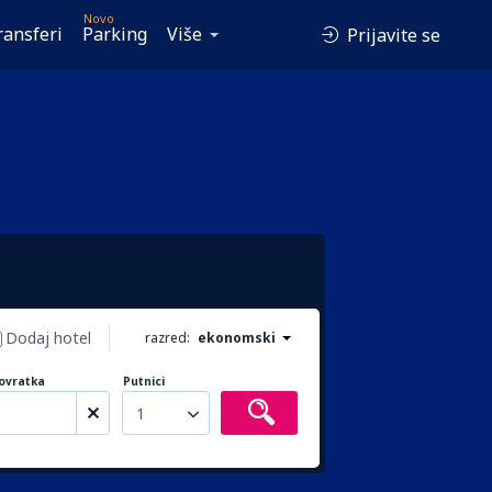
Novo
ransferi
Parking
Više
Prijavite se
Dodaj hotel
razred:
ekonomski
ovratka
Putnici
1