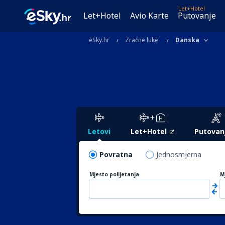
Let+Hotel
Let+Hotel
Avio Karte
Putovanje
eSky.hr
Zračne luke
Danska
Letovi
Let+Hotel
Putovan
Povratna
Jednosmjerna
Mjesto polijetanja
M