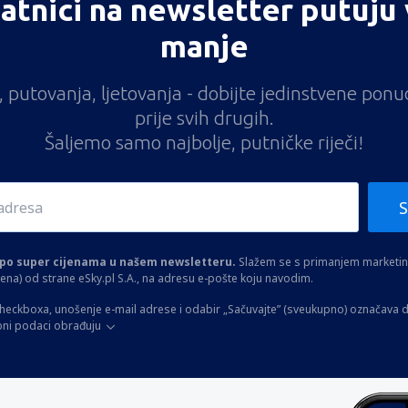
atnici na newsletter putuju 
manje
vi, putovanja, ljetovanja - dobijte jedinstvene pon
prije svih drugih.
Šaljemo samo najbolje, putničke riječi!
S
a po super cijenama u našem newsletteru.
Slažem se s primanjem marketinš
ltena) od strane eSky.pl S.A., na adresu e-pošte koju navodim.
heckboxa, unošenje e-mail adrese i odabir „Sačuvajte” (sveukupno) označava d
bni podaci obrađuju