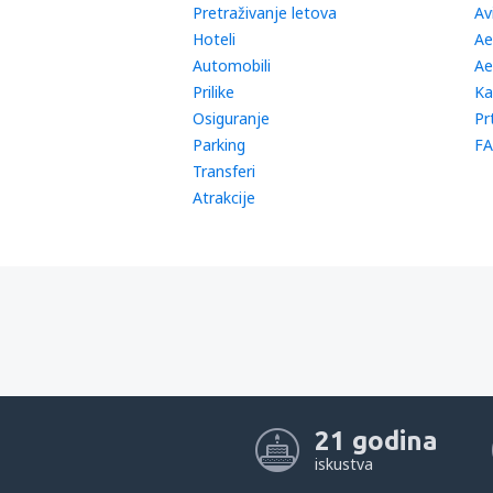
Pretraživanje letova
Av
Hoteli
Ae
Automobili
Ae
Prilike
Ka
Osiguranje
Pr
Parking
FA
Transferi
Atrakcije
21 godina
iskustva