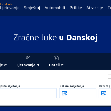
Let+Hotel
Ljetovanje
Smještaj
Automobili
Prilike
Atrakcije
T
Zračne luke
u Danskoj
je
Ljetovanja
Hoteli
jesto slijetanja
Datum polijetanja
Datum p