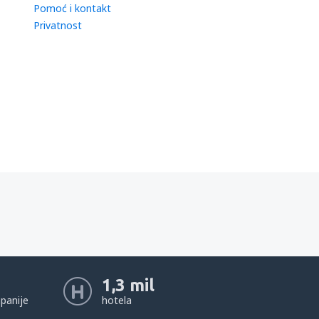
Pomoć i kontakt
Privatnost
1,3 mil
panije
hotela