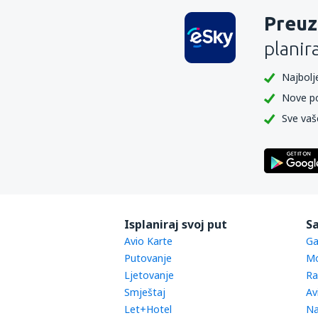
Preuz
planir
Najbolje
Nove p
Sve vaš
Isplaniraj svoj put
Sa
Avio Karte
Ga
Putovanje
Mo
Ljetovanje
Ra
Smještaj
Av
Let+Hotel
Na