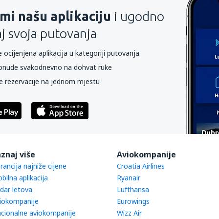
mi našu aplikaciju
i ugodno
aj svoja putovanja
 ocijenjena aplikacija u kategoriji putovanja
onude svakodnevno na dohvat ruke
e rezervacije na jednom mjestu
znaj više
Aviokompanije
rancija najniže cijene
Croatia Airlines
bilna aplikacija
Ryanair
dar letova
Lufthansa
iokompanije
Eurowings
cionalne aviokompanije
Wizz Air