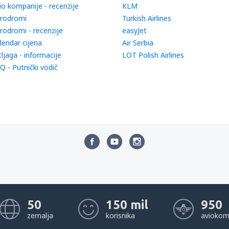
io kompanije - recenzije
KLM
rodromi
Turkish Airlines
rodromi - recenzije
easyJet
lendar cijena
Air Serbia
tljaga - informacije
LOT Polish Airlines
Q - Putnički vodič
50
150 mil
950
zemalja
korisnika
aviokom