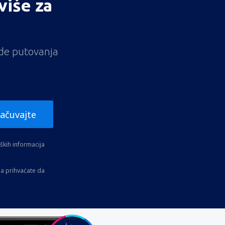
više za
ude putovanja
ačuvajte
kih informacija
a prihvaćate da