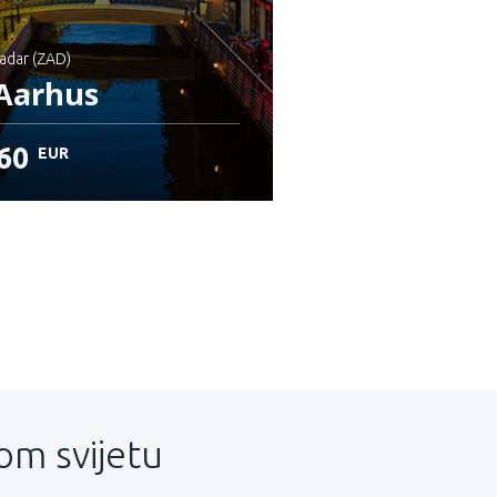
 Zadar (ZAD)
Aarhus
60
EUR
rovjerite detalje
lom svijetu