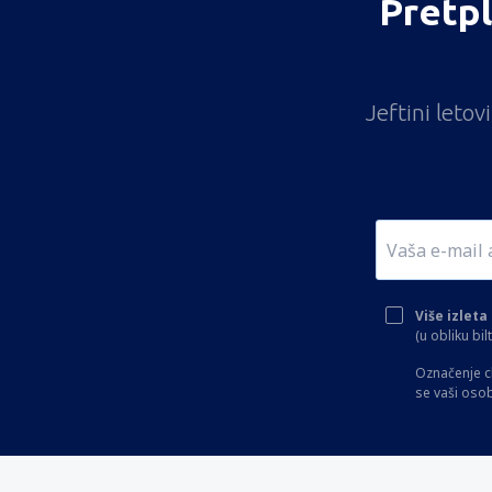
Pretpl
Jeftini leto
Više izlet
(u obliku bi
Označenje c
se vaši oso