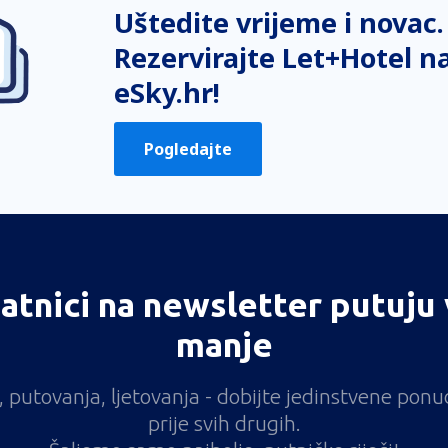
Uštedite vrijeme i novac.
Rezervirajte Let+Hotel n
eSky.hr!
Pogledajte
atnici na newsletter putuju 
manje
vi, putovanja, ljetovanja - dobijte jedinstvene pon
prije svih drugih.