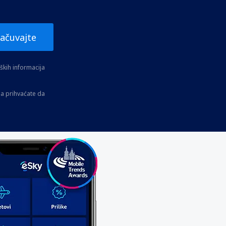
ačuvajte
kih informacija
a prihvaćate da