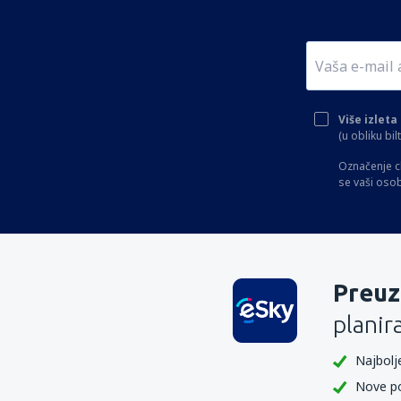
Više izlet
(u obliku bi
Označenje c
se vaši oso
Preuz
planir
Najbolje
Nove p