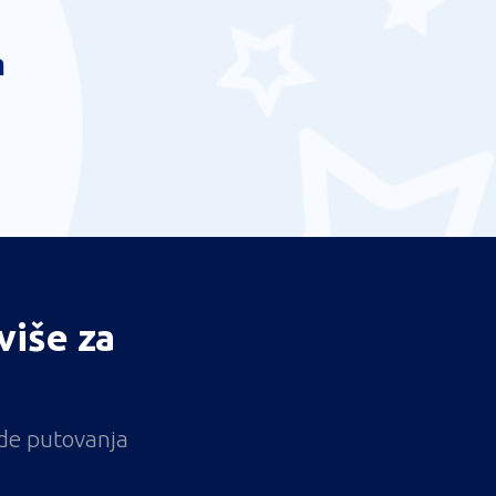
a
više za
ude putovanja