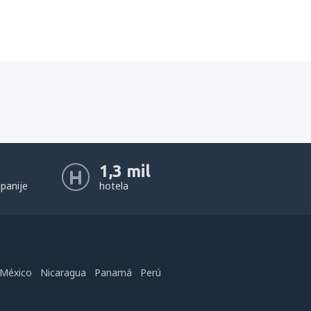
1,3 mil
panije
hotela
México
Nicaragua
Panamá
Perú