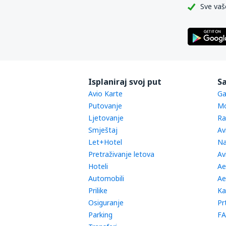
Sve vaš
Isplaniraj svoj put
Sa
Avio Karte
Ga
Putovanje
Mo
Ljetovanje
Ra
Smještaj
Av
Let+Hotel
Na
Pretraživanje letova
Av
Hoteli
Ae
Automobili
Ae
Prilike
Ka
Osiguranje
Pr
Parking
FA