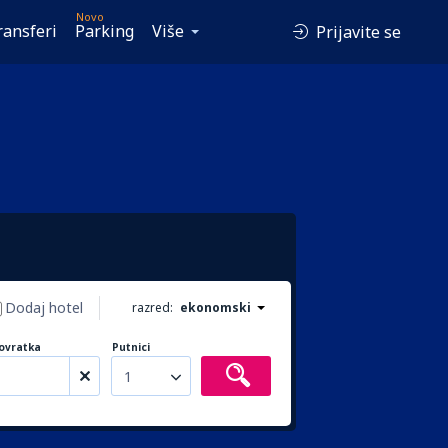
Novo
ransferi
Parking
Više
Prijavite se
Dodaj hotel
razred:
ekonomski
ovratka
Putnici
1