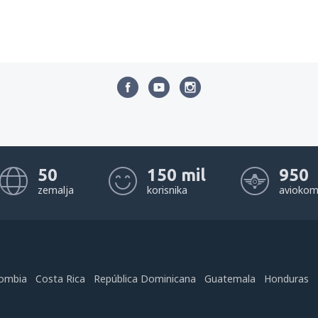
50
150 mil
950
zemalja
korisnika
aviokom
ombia
Costa Rica
República Dominicana
Guatemala
Honduras