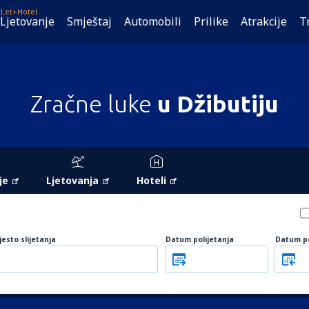
Let+Hotel
Ljetovanje
Smještaj
Automobili
Prilike
Atrakcije
T
Zračne luke
u Džibutiju
je
Ljetovanja
Hoteli
jesto slijetanja
Datum polijetanja
Datum p