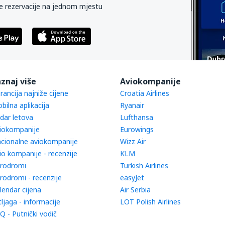
e rezervacije na jednom mjestu
znaj više
Aviokompanije
rancija najniže cijene
Croatia Airlines
bilna aplikacija
Ryanair
dar letova
Lufthansa
iokompanije
Eurowings
cionalne aviokompanije
Wizz Air
io kompanije - recenzije
KLM
rodromi
Turkish Airlines
rodromi - recenzije
easyJet
lendar cijena
Air Serbia
tljaga - informacije
LOT Polish Airlines
Q - Putnički vodič