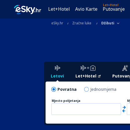
Let+Hotel
Let+Hotel
Avio Karte
Putovanje
eSky.hr
Zračne luke
Džibuti
Letovi
Let+Hotel
Putovan
Povratna
Jednosmjerna
Mjesto polijetanja
M