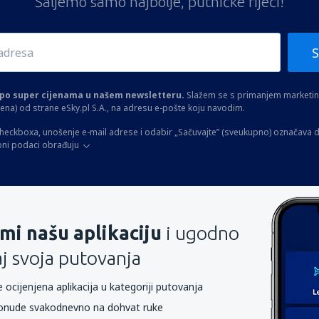
Šaljemo samo najbolje, putničke riječi!
S
a po super cijenama u našem newsletteru.
Slažem se s primanjem marketinš
ltena) od strane eSky.pl S.A., na adresu e-pošte koju navodim.
heckboxa, unošenje e-mail adrese i odabir „Sačuvajte” (sveukupno) označava d
bni podaci obrađuju
mi našu aplikaciju
i ugodno
aj svoja putovanja
 ocijenjena aplikacija u kategoriji putovanja
onude svakodnevno na dohvat ruke