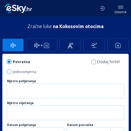
Izbornik
Zračne luke
na Kokosovim otocima
Dodaj hotel
Povratna
Jednosmjerna
Mjesto polijetanja
Mjesto slijetanja
Datum polijetanja
Datum povratka