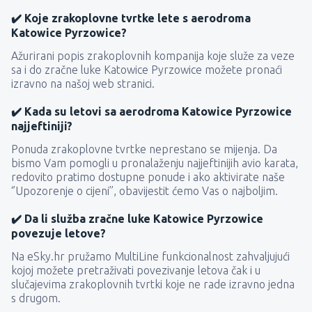
✔️ Koje zrakoplovne tvrtke lete s aerodroma
Katowice Pyrzowice?
Ažurirani popis zrakoplovnih kompanija koje služe za veze
sa i do zračne luke Katowice Pyrzowice možete pronaći
izravno na našoj web stranici.
✔️ Kada su letovi sa aerodroma Katowice Pyrzowice
najjeftiniji?
Ponuda zrakoplovne tvrtke neprestano se mijenja. Da
bismo Vam pomogli u pronalaženju najjeftinijih avio karata,
redovito pratimo dostupne ponude i ako aktivirate naše
‘’Upozorenje o cijeni’’, obavijestit ćemo Vas o najboljim.
✔️ Da li služba zračne luke Katowice Pyrzowice
povezuje letove?
Na eSky.hr pružamo MultiLine funkcionalnost zahvaljujući
kojoj možete pretraživati ​​povezivanje letova čak i u
slučajevima zrakoplovnih tvrtki koje ne rade izravno jedna
s drugom.