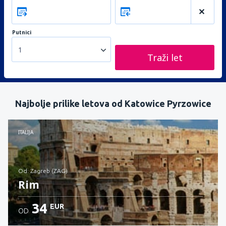
Putnici
1
Traži let
Najbolje prilike letova od Katowice Pyrzowice
ITALIJA
od: Zagreb (ZAG)
Rim
34
EUR
OD