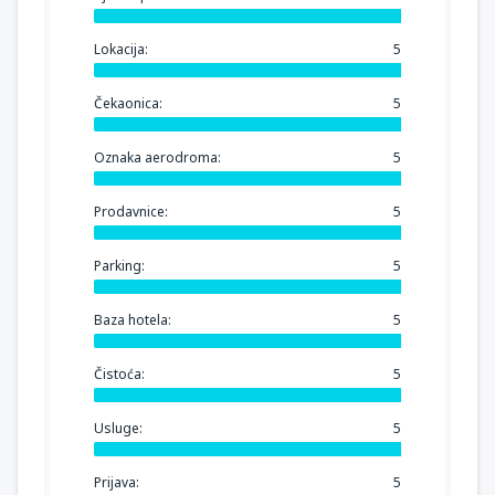
Lokacija:
5
Čekaonica:
5
Oznaka aerodroma:
5
Prodavnice:
5
Parking:
5
Baza hotela:
5
Čistoća:
5
Usluge:
5
Prijava:
5