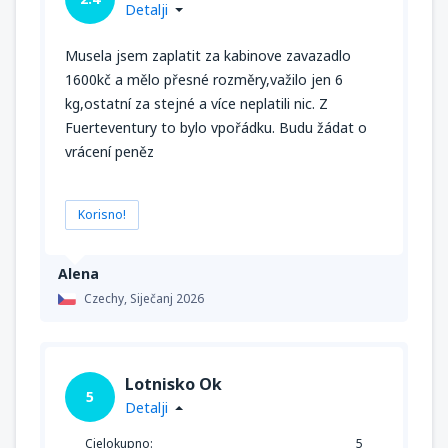
Detalji
Musela jsem zaplatit za kabinove zavazadlo
1600kč a mělo přesné rozměry,važilo jen 6
kg,ostatní za stejné a více neplatili nic. Z
Fuerteventury to bylo vpořádku. Budu žádat o
vrácení peněz
Korisno!
Alena
Czechy,
Siječanj 2026
Lotnisko Ok
5
Detalji
Cjelokupno:
5