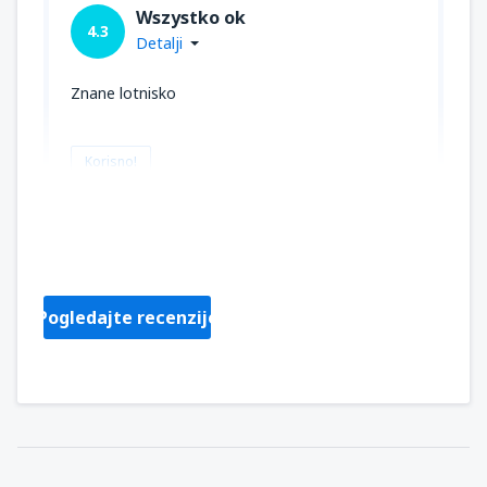
Wszystko ok
4.3
Detalji
Znane lotnisko
Korisno!
Pawel
Polska,
Srpanj 2025
Pogledajte recenzije