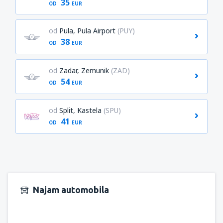
35
OD
EUR
od
Pula, Pula Airport
(PUY)
38
OD
EUR
od
Zadar, Zemunik
(ZAD)
54
OD
EUR
od
Split, Kastela
(SPU)
41
OD
EUR
Najam automobila