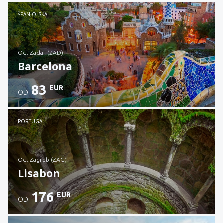
Provjerite detalje
ŠPANJOLSKA
od: Zadar (ZAD)
Barcelona
83
EUR
OD
Provjerite detalje
PORTUGAL
od: Zagreb (ZAG)
Lisabon
176
EUR
OD