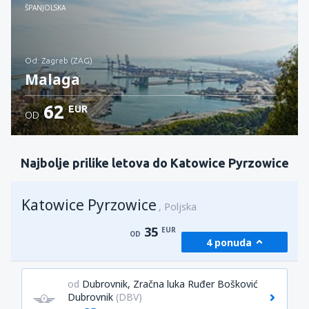
Provjerite detalje
ŠPANJOLSKA
od: Zagreb (ZAG)
Malaga
62
EUR
OD
Provjerite detalje
Najbolje prilike letova do Katowice Pyrzowice
Katowice Pyrzowice
Poljska
35
EUR
OD
4 ponuda
od
Dubrovnik, Zračna luka Ruđer Bošković
Dubrovnik
(DBV)