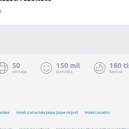
e
50
150 mil
180 t
zemalja
korisnika
fanova
goluka
Hoteli zračna luka Jaque Jaque Airport
Hoteli Lessebo