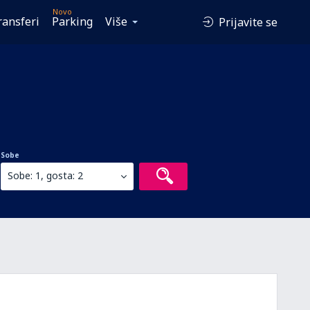
Novo
ransferi
Parking
Više
Prijavite se
Sobe
Sobe: 1, gosta: 2