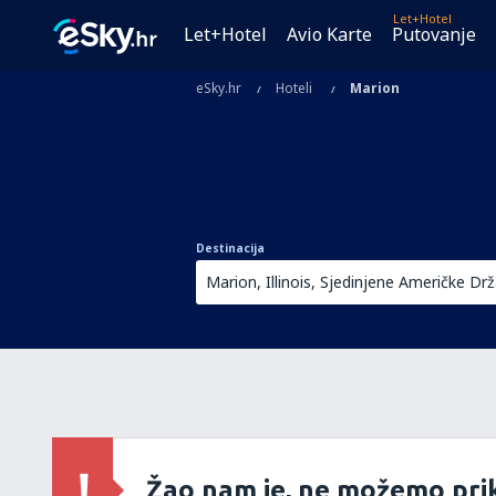
Let+Hotel
Let+Hotel
Avio Karte
Putovanje
eSky.hr
Hoteli
Marion
Destinacija
Žao nam je, ne možemo prik