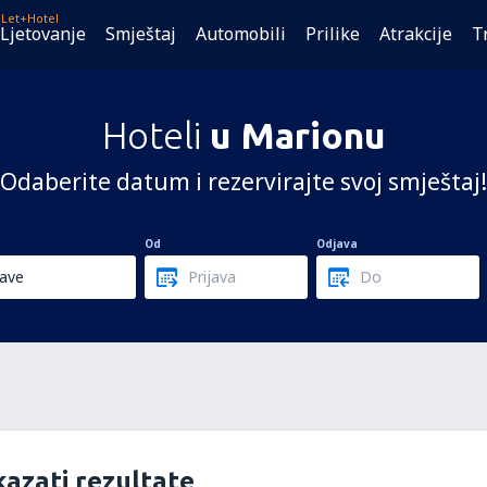
Let+Hotel
Ljetovanje
Smještaj
Automobili
Prilike
Atrakcije
T
Hoteli
u Marionu
Odaberite datum i rezervirajte svoj smještaj!
Od
Odjava
azati rezultate