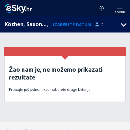
Izbornik
Köthen, Saxony-Anhalt, Njemačka
,
IZABERITE DATUM
2
Žao nam je, ne možemo prikazati
rezultate
Probajte još jednom kad izaberete druge kriterije