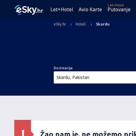
Let+Hotel
Let+Hotel
Avio Karte
Putovanje
eSky.hr
Hoteli
Skardu
Destinacija
Žao nam je, ne možemo prik