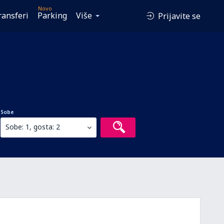
Novo
ransferi
Parking
Više
Prijavite se
Sobe
Sobe: 1, gosta: 2