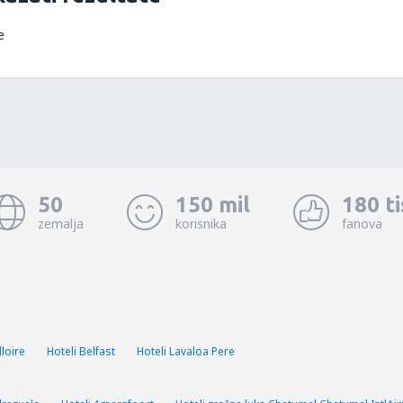
e
50
150 mil
180 t
zemalja
korisnika
fanova
lloire
Hoteli Belfast
Hoteli Lavaloa Pere