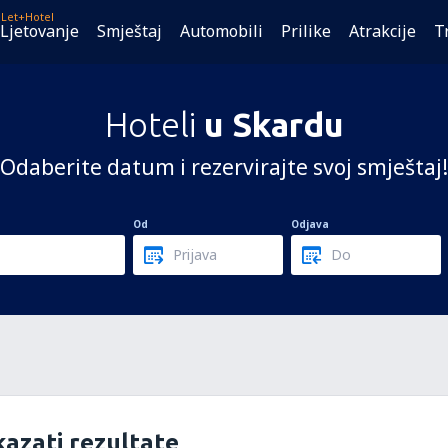
Let+Hotel
Ljetovanje
Smještaj
Automobili
Prilike
Atrakcije
T
Hoteli
u Skardu
Odaberite datum i rezervirajte svoj smještaj!
Od
Odjava
azati rezultate