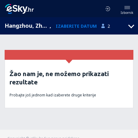
Izbornik
Hangzhou, Zhejiang, Kina
,
IZABERITE DATUM
2
Žao nam je, ne možemo prikazati
rezultate
Probajte još jednom kad izaberete druge kriterije