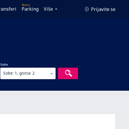
Novo
ransferi
Parking
Više
Prijavite se
Sobe
Sobe: 1, gosta: 2