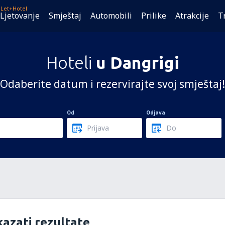
Let+Hotel
Ljetovanje
Smještaj
Automobili
Prilike
Atrakcije
T
Hoteli
u Dangrigi
Odaberite datum i rezervirajte svoj smještaj!
Od
Odjava
azati rezultate