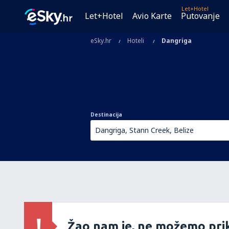
Let+Hotel
Let+Hotel
Avio Karte
Putovanje
eSky.hr
Hoteli
Dangriga
Destinacija
Žao nam je, ne možemo prik