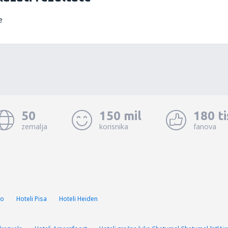
e
50
150 mil
180 t
zemalja
korisnika
fanova
no
Hoteli Pisa
Hoteli Heiden