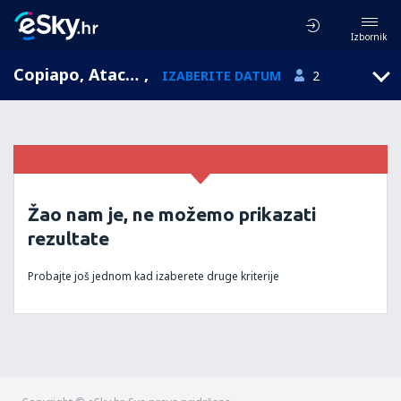
Izbornik
Copiapo, Atacama, Čile
,
IZABERITE DATUM
2
Žao nam je, ne možemo prikazati
rezultate
Probajte još jednom kad izaberete druge kriterije