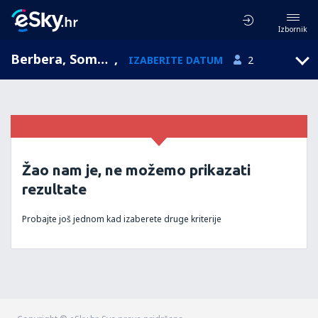
Izbornik
Berbera, Somalija
,
IZABERITE DATUM
2
Žao nam je, ne možemo prikazati
rezultate
Probajte još jednom kad izaberete druge kriterije