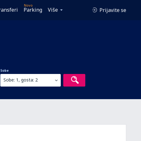
Novo
ransferi
Parking
Više
Prijavite se
Sobe
Sobe: 1, gosta: 2