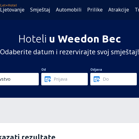
Let+Hotel
Ljetovanje
Smještaj
Automobili
Prilike
Atrakcije
T
Hoteli
u Weedon Bec
Odaberite datum i rezervirajte svoj smještaj!
Od
Odjava
azati rezultate