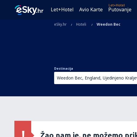
Let+Hotel
Let+Hotel
Avio Karte
Putovanje
eSky.hr
Hoteli
Weedon Bec
Destinacija
Žao nam je, ne možemo prik