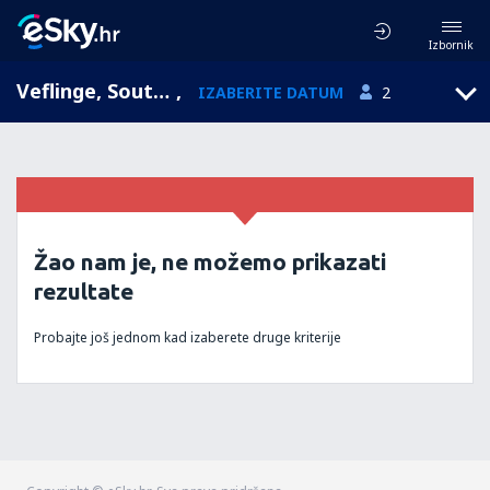
Izbornik
Veflinge, South Jutland, Danska
,
IZABERITE DATUM
2
Žao nam je, ne možemo prikazati
rezultate
Probajte još jednom kad izaberete druge kriterije