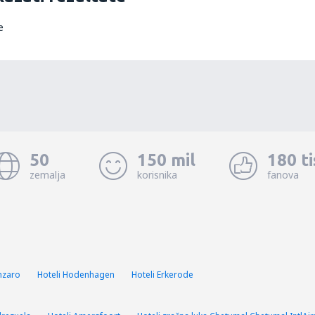
e
50
150 mil
180 t
zemalja
korisnika
fanova
nzaro
Hoteli Hodenhagen
Hoteli Erkerode