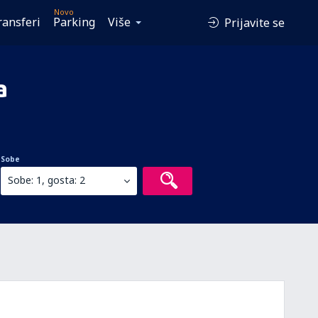
Novo
ransferi
Parking
Više
Prijavite se
a
Sobe
Sobe: 1, gosta: 2