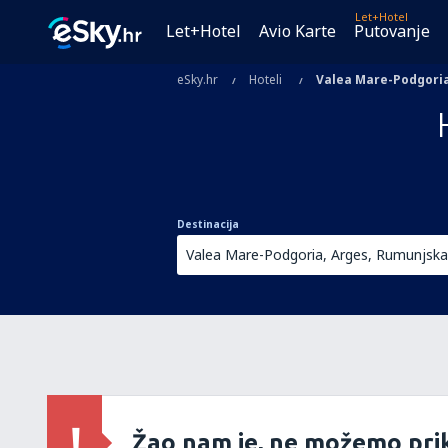
Let+Hotel
Let+Hotel
Avio Karte
Putovanje
eSky.hr
Hoteli
Valea Mare-Podgori
Destinacija
Žao nam je, ne možemo prik