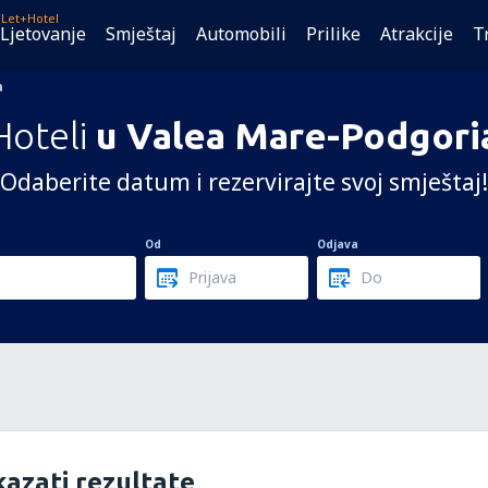
Let+Hotel
Ljetovanje
Smještaj
Automobili
Prilike
Atrakcije
T
a
Hoteli
u Valea Mare-Podgori
Odaberite datum i rezervirajte svoj smještaj!
Od
Odjava
azati rezultate