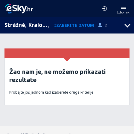
Izbornik
Strážné, Kralovehradecky, Češka
,
IZABERITE DATUM
2
Žao nam je, ne možemo prikazati
rezultate
Probajte još jednom kad izaberete druge kriterije