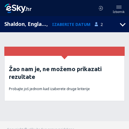
Izbornik
Shaldon, England, Ujedinjeno Kraljevstvo
,
IZABERITE DATUM
2
Žao nam je, ne možemo prikazati
rezultate
Probajte još jednom kad izaberete druge kriterije