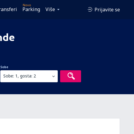
Novo
ransferi
Parking
Više
Prijavite se
nde
Sobe
Sobe: 1, gosta: 2