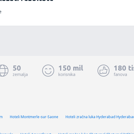
e
50
150 mil
180 t
zemalja
korisnika
fanova
om
Hoteli Montmerle-sur-Saone
Hoteli zračna luka Hyderabad Hyderaba