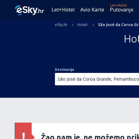
Let+Hotel
Let+Hotel
Avio Karte
Putovanje
eSky.hr
Hoteli
São José da Coroa G
Hot
Destinacija
Žao nam je, ne možemo prik