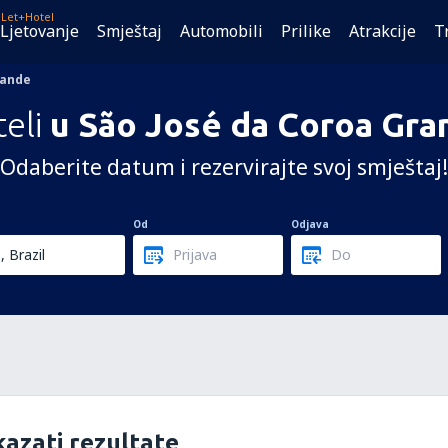
Let+Hotel
Ljetovanje
Smještaj
Automobili
Prilike
Atrakcije
T
rande
eli
u São José da Coroa Gra
Odaberite datum i rezervirajte svoj smještaj!
Od
Odjava
azati rezultate