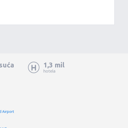
isuća
1,3 mil
hotela
d Airport