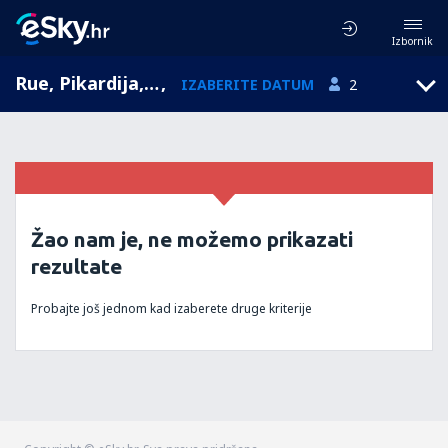
Izbornik
Rue, Pikardija, Francuska
,
IZABERITE DATUM
2
Žao nam je, ne možemo prikazati
rezultate
Probajte još jednom kad izaberete druge kriterije