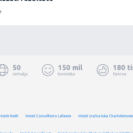
e
50
150 mil
180 t
zemalja
korisnika
fanova
Hoteli Keith
Hoteli Conselheiro Lafaiete
Hoteli zračna luka Charlottetow