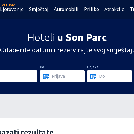
Let+Hotel
Ljetovanje
Smještaj
Automobili
Prilike
Atrakcije
T
Hoteli
u Son Parc
Odaberite datum i rezervirajte svoj smještaj!
Od
Odjava
azati rezultate