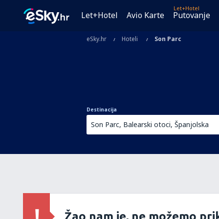
Let+Hotel
Let+Hotel
Avio Karte
Putovanje
eSky.hr
Hoteli
Son Parc
Destinacija
Žao nam je, ne možemo prik