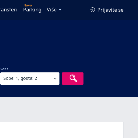
Novo
ransferi
Parking
Više
Prijavite se
Sobe
Sobe: 1, gosta: 2