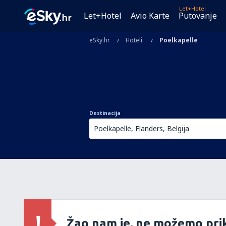
Let+Hotel
Let+Hotel
Avio Karte
Putovanje
eSky.hr
Hoteli
Poelkapelle
Destinacija
Žao nam je, ne možemo prik