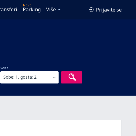
Novo
ransferi
Parking
Više
Prijavite se
Sobe
Sobe: 1, gosta: 2