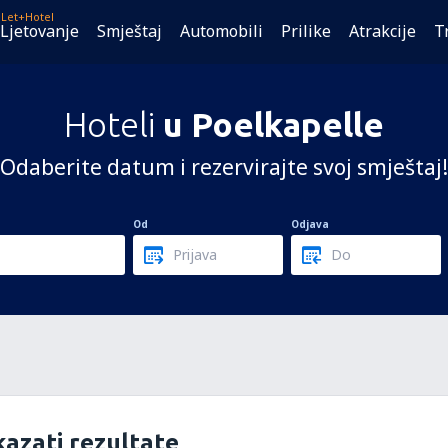
Let+Hotel
Ljetovanje
Smještaj
Automobili
Prilike
Atrakcije
T
Hoteli
u Poelkapelle
Odaberite datum i rezervirajte svoj smještaj!
Od
Odjava
azati rezultate