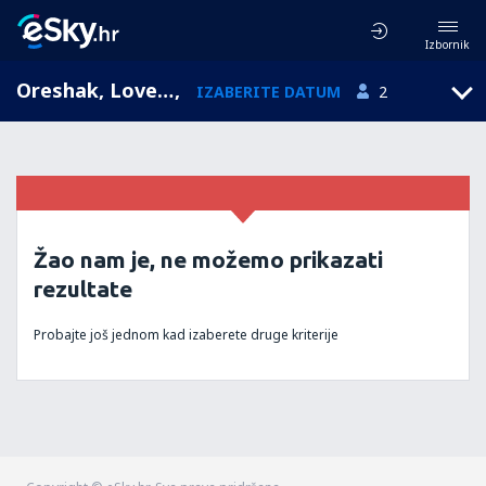
Izbornik
Oreshak, Lovech, Bugarska
,
IZABERITE DATUM
2
Žao nam je, ne možemo prikazati
rezultate
Probajte još jednom kad izaberete druge kriterije