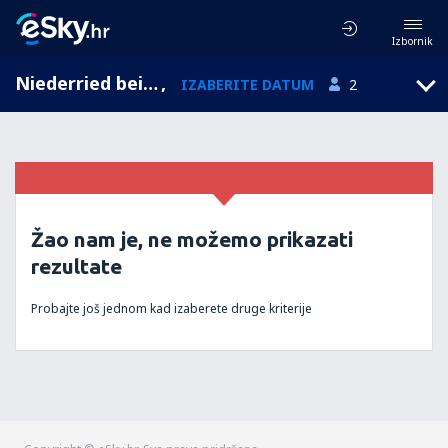
Izbornik
Niederried bei Interlaken, Bern, Švicarska
,
IZABERITE DATUM
2
Žao nam je, ne možemo prikazati
rezultate
Probajte još jednom kad izaberete druge kriterije