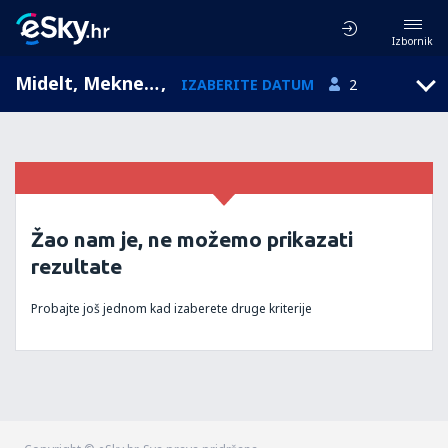
Izbornik
Midelt, Meknes-Tafilalet, Maroko
,
IZABERITE DATUM
2
Žao nam je, ne možemo prikazati
rezultate
Probajte još jednom kad izaberete druge kriterije