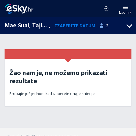
Izbornik
Mae Suai, Tajland
,
IZABERITE DATUM
2
Žao nam je, ne možemo prikazati
rezultate
Probajte još jednom kad izaberete druge kriterije