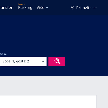
Novo
ransferi
Parking
Više
Prijavite se
Sobe
Sobe: 1, gosta: 2