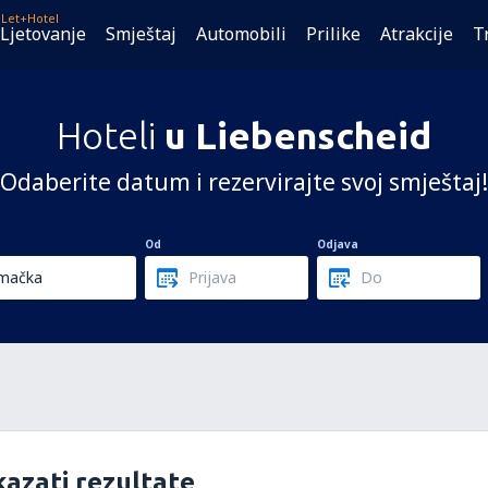
Let+Hotel
Ljetovanje
Smještaj
Automobili
Prilike
Atrakcije
T
Hoteli
u Liebenscheid
Odaberite datum i rezervirajte svoj smještaj!
Od
Odjava
azati rezultate