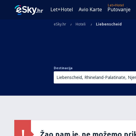
Let+Hotel
Let+Hotel
Avio Karte
Putovanje
eSky.hr
Hoteli
Liebenscheid
Destinacija
Žao nam je, ne možemo prik