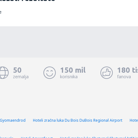
e
50
150 mil
180 t
zemalja
korisnika
fanova
i Gyomaendrod
Hoteli zračna luka Du Bois DuBois Regional Airport
Hote