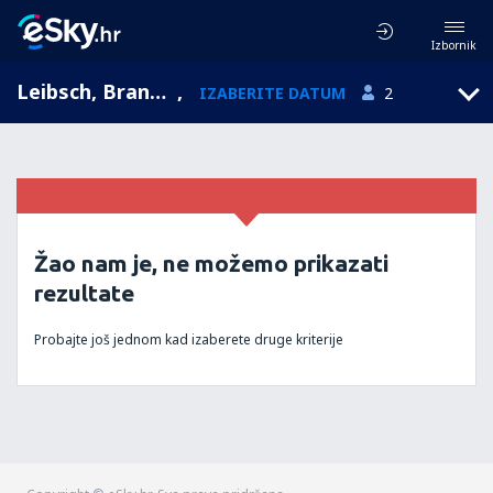
Izbornik
Leibsch, Brandenburg, Njemačka
,
IZABERITE DATUM
2
Žao nam je, ne možemo prikazati
rezultate
Probajte još jednom kad izaberete druge kriterije