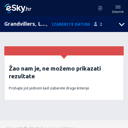
Izbornik
Grandvillers, Lorena, Francuska
,
IZABERITE DATUM
2
Žao nam je, ne možemo prikazati
rezultate
Probajte još jednom kad izaberete druge kriterije