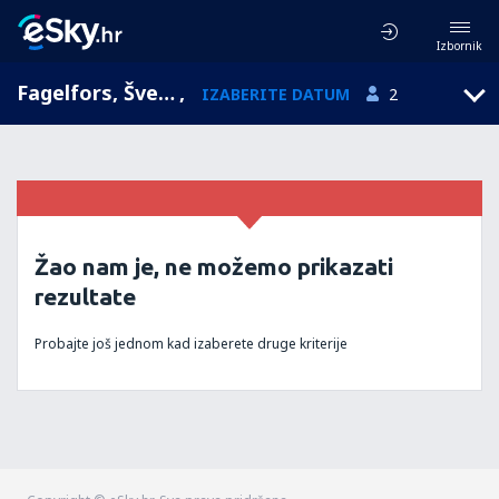
Izbornik
Fagelfors, Švedska
,
IZABERITE DATUM
2
Žao nam je, ne možemo prikazati
rezultate
Probajte još jednom kad izaberete druge kriterije