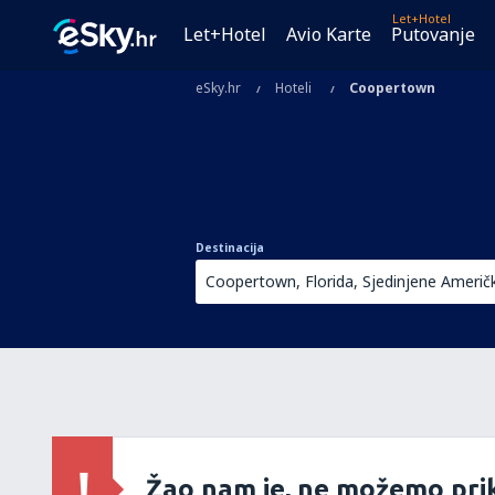
Let+Hotel
Let+Hotel
Avio Karte
Putovanje
eSky.hr
Hoteli
Coopertown
Destinacija
Žao nam je, ne možemo prik