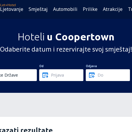
Let+Hotel
Ljetovanje
Smještaj
Automobili
Prilike
Atrakcije
T
Hoteli
u Coopertown
Odaberite datum i rezervirajte svoj smještaj!
Od
Odjava
azati rezultate