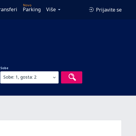
Novo
ransferi
Parking
Više
Prijavite se
Sobe
Sobe: 1, gosta: 2