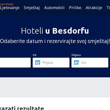
Let+Hotel
Ljetovanje
Smještaj
Automobili
Prilike
Atrakcije
T
Hoteli
u Besdorfu
Odaberite datum i rezervirajte svoj smještaj!
Od
Odjava
azati rezultate