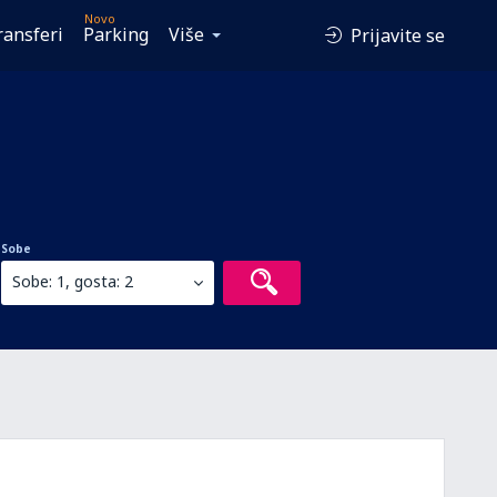
Novo
ransferi
Parking
Više
Prijavite se
Sobe
Sobe: 1, gosta: 2