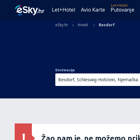
Let+Hotel
Let+Hotel
Avio Karte
Putovanje
eSky.hr
Hoteli
Besdorf
Destinacija
Žao nam je, ne možemo prik