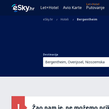
Let+Hotel
Let+Hotel
Avio Karte
Putovanje
eSky.hr
Hoteli
Bergentheim
Destinacija
Žao nam je, ne možemo prik