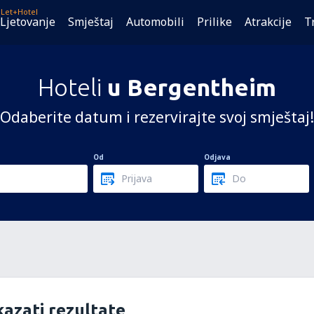
Let+Hotel
Ljetovanje
Smještaj
Automobili
Prilike
Atrakcije
T
Hoteli
u Bergentheim
Odaberite datum i rezervirajte svoj smještaj!
Od
Odjava
azati rezultate