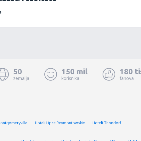
e
50
150 mil
180 t
zemalja
korisnika
fanova
Montgomeryville
Hoteli Lipce Reymontowskie
Hoteli Thondorf