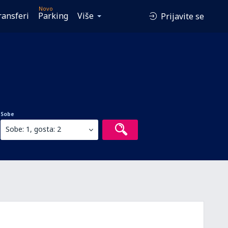
Novo
ransferi
Parking
Više
Prijavite se
Sobe
Sobe: 1, gosta: 2