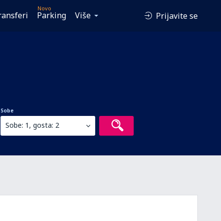
Novo
ransferi
Parking
Više
Prijavite se
Sobe
Sobe: 1, gosta: 2