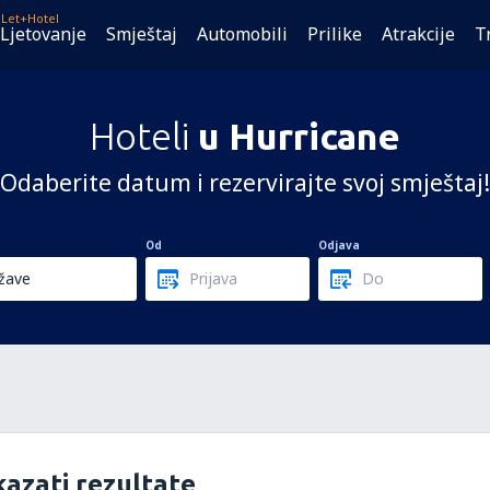
Let+Hotel
Ljetovanje
Smještaj
Automobili
Prilike
Atrakcije
T
Hoteli
u Hurricane
Odaberite datum i rezervirajte svoj smještaj!
Od
Odjava
azati rezultate