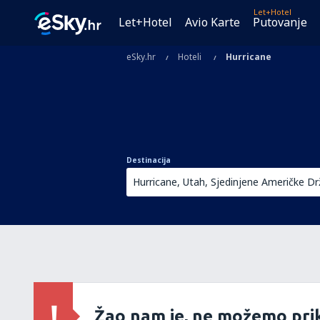
Let+Hotel
Let+Hotel
Avio Karte
Putovanje
eSky.hr
Hoteli
Hurricane
Destinacija
Žao nam je, ne možemo prik