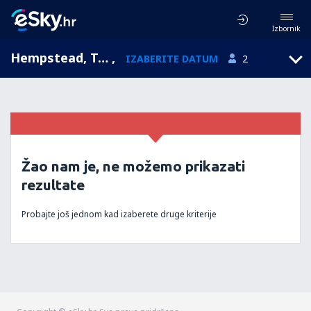
Izbornik
Hempstead, Texas, Sjedinjene Američke Države
,
IZABERITE DATUM
2
Žao nam je, ne možemo prikazati
rezultate
Probajte još jednom kad izaberete druge kriterije