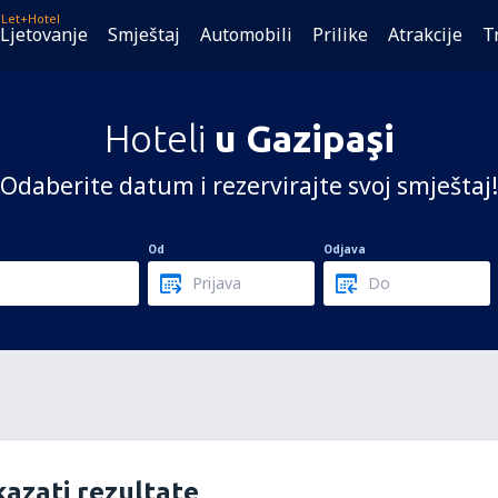
Let+Hotel
Ljetovanje
Smještaj
Automobili
Prilike
Atrakcije
T
Hoteli
u Gazipaşi
Odaberite datum i rezervirajte svoj smještaj!
Od
Odjava
azati rezultate