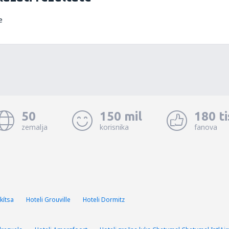
e
50
150 mil
180 t
zemalja
korisnika
fanova
kítsa
Hoteli Grouville
Hoteli Dormitz