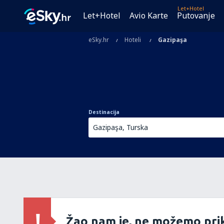
Let+Hotel
Let+Hotel
Avio Karte
Putovanje
eSky.hr
Hoteli
Gazipaşa
Destinacija
Žao nam je, ne možemo prik