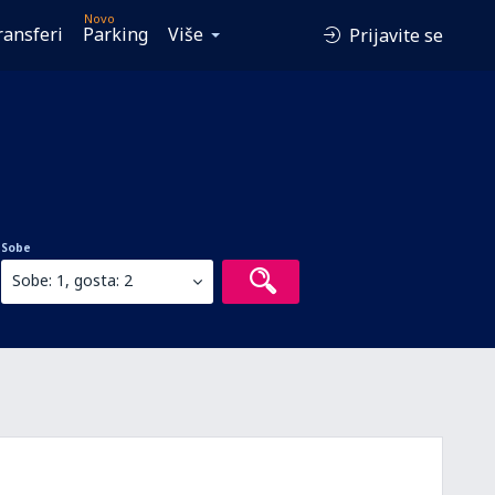
Novo
ransferi
Parking
Više
Prijavite se
Sobe
Sobe: 1, gosta: 2