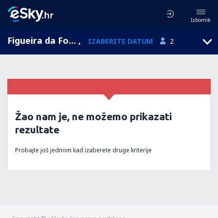
Izbornik
Figueira da Foz, Coimbra, Portugal
,
IZABERITE DATUM
2
Žao nam je, ne možemo prikazati
rezultate
Probajte još jednom kad izaberete druge kriterije