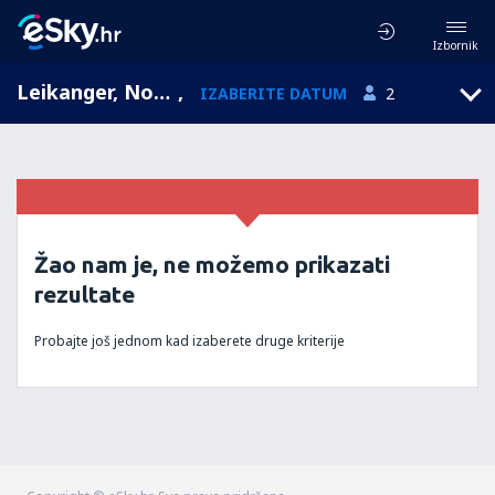
Izbornik
Leikanger, Norveška
,
IZABERITE DATUM
2
Žao nam je, ne možemo prikazati
rezultate
Probajte još jednom kad izaberete druge kriterije