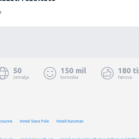
e
50
150 mil
180 t
zemalja
korisnika
fanova
dbourne
Hoteli Stare Pole
Hoteli Kuruman