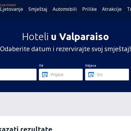
Let+Hotel
Ljetovanje
Smještaj
Automobili
Prilike
Atrakcije
T
Hoteli
u Valparaiso
Odaberite datum i rezervirajte svoj smještaj!
Od
Odjava
azati rezultate