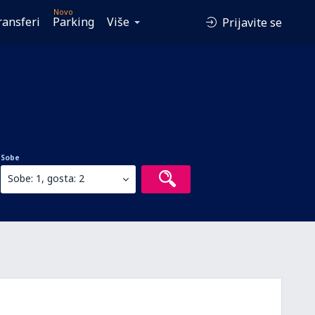
Novo
ransferi
Parking
Više
Prijavite se
Sobe
Sobe: 1, gosta: 2