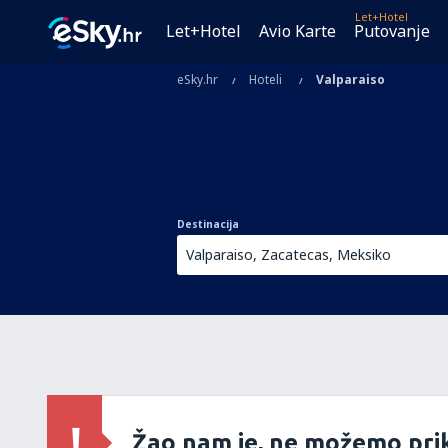
Let+Hotel
Let+Hotel
Avio Karte
Putovanje
eSky.hr
Hoteli
Valparaiso
Destinacija
Žao nam je, ne možemo prik