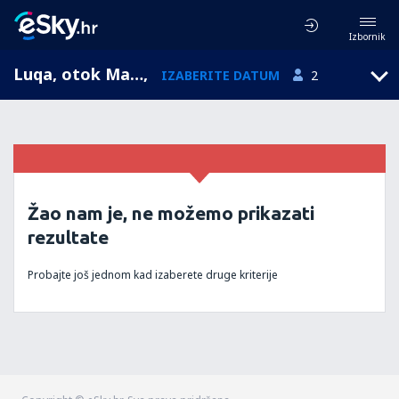
Izbornik
Luqa, otok Malta, Malta
,
IZABERITE DATUM
2
Žao nam je, ne možemo prikazati
rezultate
Probajte još jednom kad izaberete druge kriterije