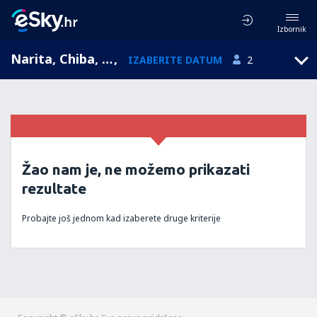
Izbornik
Narita, Chiba, Japan
,
IZABERITE DATUM
2
Žao nam je, ne možemo prikazati
rezultate
Probajte još jednom kad izaberete druge kriterije