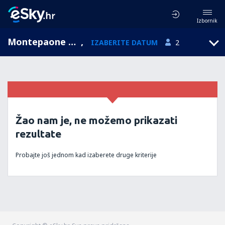
Izbornik
Montepaone Lido, Kalabrija, Italija
,
IZABERITE DATUM
2
Žao nam je, ne možemo prikazati
rezultate
Probajte još jednom kad izaberete druge kriterije