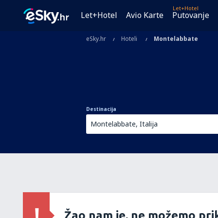
Let+Hotel
Let+Hotel
Avio Karte
Putovanje
eSky.hr
Hoteli
Montelabbate
Destinacija
Žao nam je, ne možemo prik