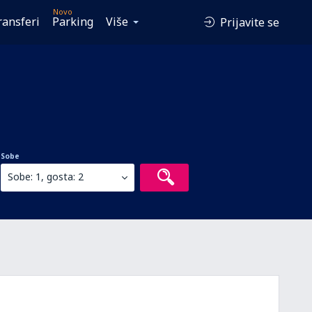
Novo
ransferi
Parking
Više
Prijavite se
Sobe
Sobe: 1, gosta: 2