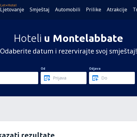
Let+Hotel
Ljetovanje
Smještaj
Automobili
Prilike
Atrakcije
T
Hoteli
u Montelabbate
Odaberite datum i rezervirajte svoj smještaj!
Od
Odjava
azati rezultate