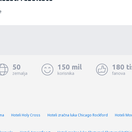
e
50
150 mil
180 t
zemalja
korisnika
fanova
zma
Hoteli Holy Cross
Hoteli zračna luka Chicago Rockford
Hoteli Mo