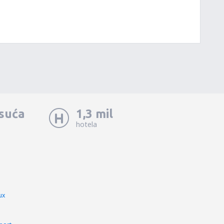
isuća
1,3 mil
hotela
ux