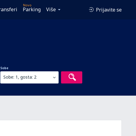
Novo
ransferi
Parking
Više
Prijavite se
Sobe
Sobe: 1, gosta: 2