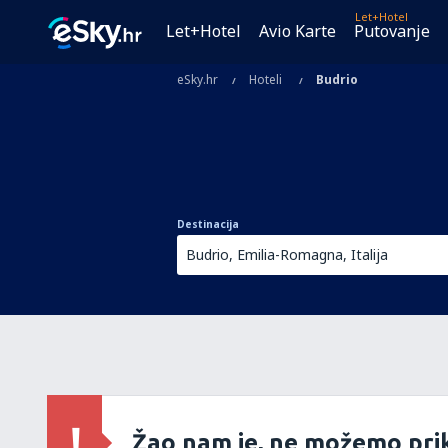
Let+Hotel
Let+Hotel
Avio Karte
Putovanje
eSky.hr
Hoteli
Budrio
Destinacija
Žao nam je, ne možemo prik