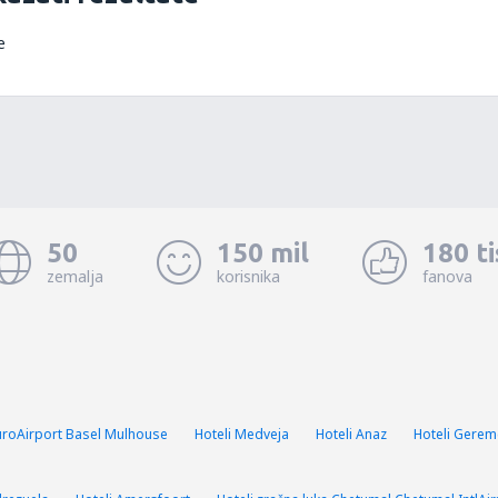
e
50
150 mil
180 t
zemalja
korisnika
fanova
EuroAirport Basel Mulhouse
Hoteli Medveja
Hoteli Anaz
Hoteli Gere