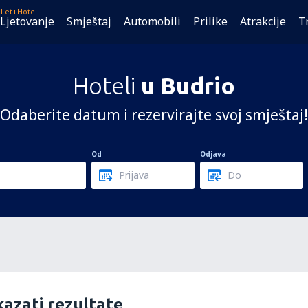
Let+Hotel
Ljetovanje
Smještaj
Automobili
Prilike
Atrakcije
T
Hoteli
u Budrio
Odaberite datum i rezervirajte svoj smještaj!
Od
Odjava
azati rezultate