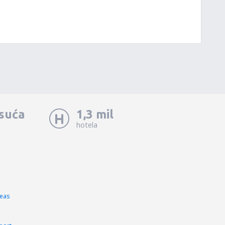
isuća
1,3 mil
hotela
meas