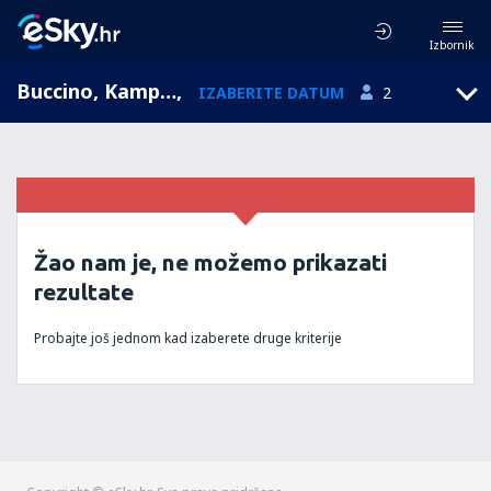
Izbornik
Buccino, Kampanija, Italija
,
IZABERITE DATUM
2
Žao nam je, ne možemo prikazati
rezultate
Probajte još jednom kad izaberete druge kriterije