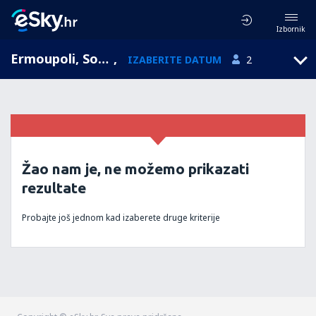
Izbornik
Ermoupoli, South Aegean, Grčka
,
IZABERITE DATUM
2
Žao nam je, ne možemo prikazati
rezultate
Probajte još jednom kad izaberete druge kriterije