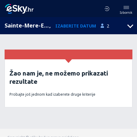
Izbornik
Sainte-Mere-Eglise, Donja Normandija, Francuska
,
IZABERITE DATUM
2
Žao nam je, ne možemo prikazati
rezultate
Probajte još jednom kad izaberete druge kriterije