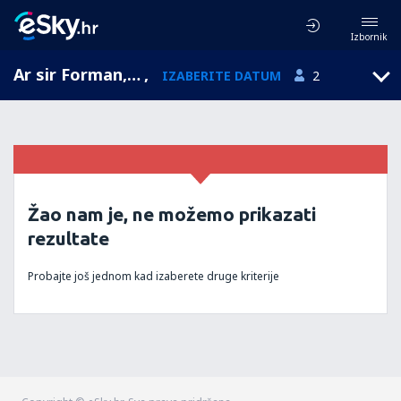
Izbornik
Ar sir Forman, Rona-Alpi, Francuska
,
IZABERITE DATUM
2
Žao nam je, ne možemo prikazati
rezultate
Probajte još jednom kad izaberete druge kriterije