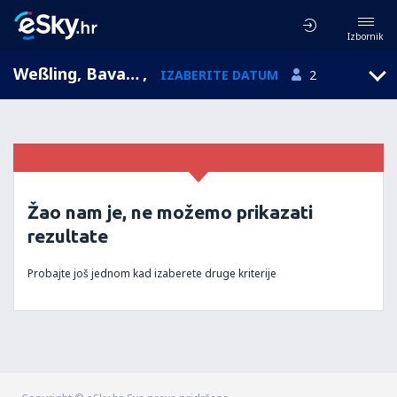
Izbornik
Weßling, Bavaria, Njemačka
,
IZABERITE DATUM
2
Žao nam je, ne možemo prikazati
rezultate
Probajte još jednom kad izaberete druge kriterije