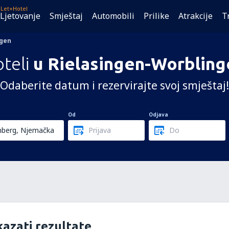
Let+Hotel
Ljetovanje
Smještaj
Automobili
Prilike
Atrakcije
T
ngen
teli
u Rielasingen-Worbling
Odaberite datum i rezervirajte svoj smještaj!
Od
Odjava
azati rezultate