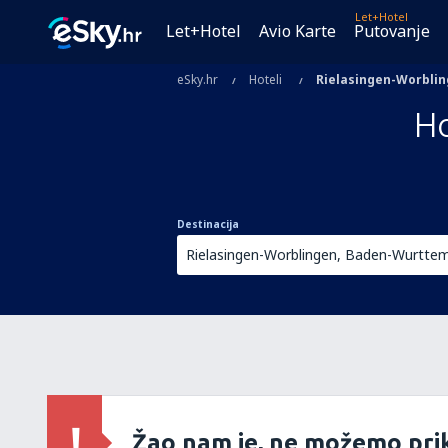
Let+Hotel
Let+Hotel
Avio Karte
Putovanje
eSky.hr
Hoteli
Rielasingen-Worbli
Ho
Destinacija
Žao nam je, ne možemo prik